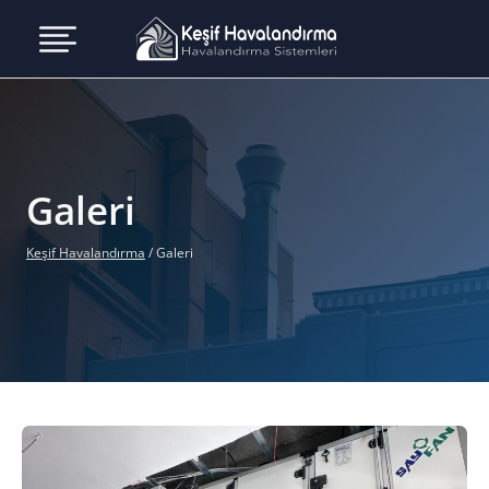
Skip
to
content
Galeri
Keşif Havalandırma
/
Galeri